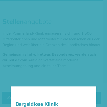
Stellen
angebote
In der Ammerland-Klinik engagieren sich rund 1.500
Mitarbeiterinnen und Mitarbeiter für die Menschen aus der
Region und weit über die Grenzen des Landkreises hinaus.
Gemeinsam sind wir etwas Besonderes, werde auch
du Teil davon!
Auf dich wartet eine moderne
Arbeitsumgebung und ein tolles Team.
Zum Jobportal
Bargeldlose Klinik