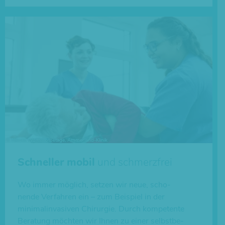
Schneller mobil
und schmerzfrei
Wo immer möglich, setzen wir neue, scho­
nende Ver­fah­ren ein – zum Bei­spiel in der
mini­mal­in­va­si­ven Chir­ur­gie. Durch kom­pe­tente
Bera­tung möchten wir Ihnen zu einer selbst­be­