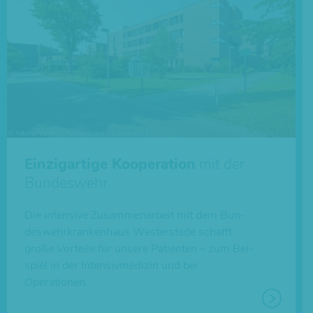
Einzigartige Kooperation
mit der
Bundeswehr
Die inten­sive Zusam­men­ar­beit mit dem Bun­
des­wehr­kran­ken­haus Wes­ter­stede schafft
große Vor­teile für unsere Pati­en­ten – zum Bei­
spiel in der Inten­siv­me­di­zin und bei
Operationen.