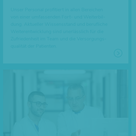
Unser Per­so­nal pro­fi­tiert in allen Berei­chen
von einer umfas­sen­den Fort- und Wei­ter­bil­
dung. Aktu­el­ler Wis­sens­stand und beruf­li­che
Wei­ter­ent­wick­lung sind uner­läss­lich für die
Zufrie­den­heit im Team und die Ver­sor­gungs­
qua­li­tät der Patienten.