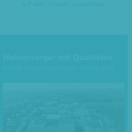
auf allen Ebenen zusammen.
Nahversorger mit Qualitäten
eines überregionalen Klinikums