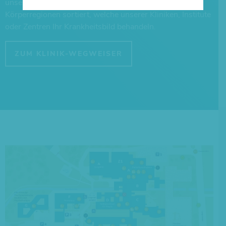
unserem Klinik-Wegweiser zeigen wir Ihnen nach
Körperregionen sortiert, welche unserer Kliniken, Institute
oder Zentren Ihr Krankheitsbild behandeln.
ZUM KLINIK-WEGWEISER