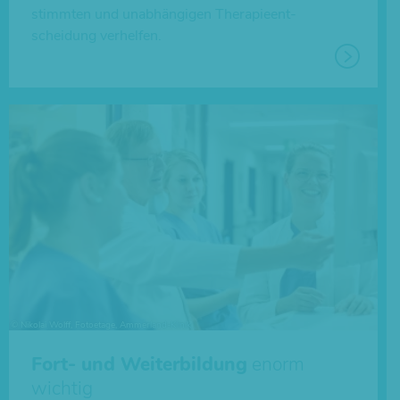
stimm­ten und unab­hän­gi­gen The­ra­pie­ent­
schei­dung verhelfen.
Fort- und Weiterbildung
enorm
wichtig