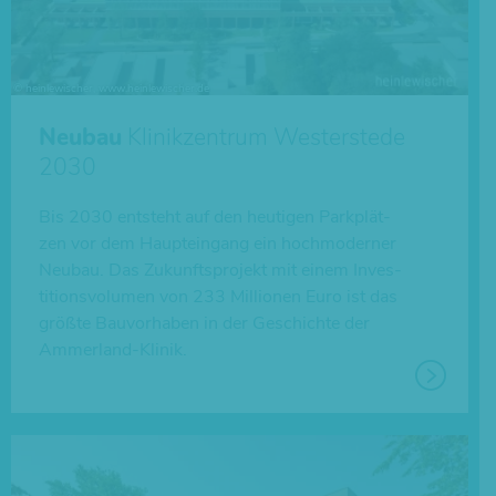
Neubau
Klinikzentrum Westerstede
2030
Bis 2030 ent­steht auf den heu­ti­gen Park­plät­
zen vor dem Haupt­ein­gang ein hoch­mo­der­ner
Neubau. Das Zukunfts­pro­jekt mit einem Inves­
ti­ti­ons­vo­lu­men von 233 Mil­lio­nen Euro ist das
größte Bau­vor­ha­ben in der Geschichte der
Ammerland-Klinik.