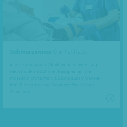
Schmerzarmes
Krankenhaus
In der Ammer­land-Klinik wenden wir erfolg­
reich moderne Schmerz­the­ra­pien an. Sie
müssen nicht tapfer die Zähne zusam­men­bei­
ßen: Ein ver­rin­ger­ter Schmerz fördert Ihre
Genesung.