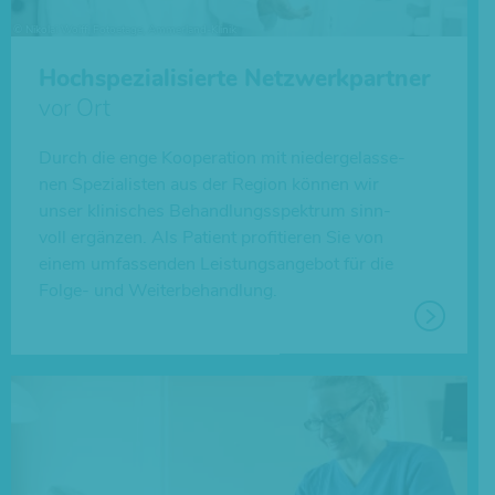
Hochspezialisierte Netzwerkpartner
vor Ort
Durch die enge Koope­ra­tion mit nie­der­ge­las­se­
nen Spe­zia­lis­ten aus der Region können wir
unser kli­ni­sches Behand­lungs­spek­trum sinn­
voll ergän­zen. Als Patient pro­fi­tie­ren Sie von
einem umfas­sen­den Leis­tungs­an­ge­bot für die
Folge- und Weiterbehandlung.