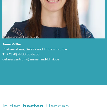
Anne Möller
Chefsekretärin, Gefäß- und Thoraxchirurgie
T:
+49 (0) 4488 50-5200
In den
besten
Händen