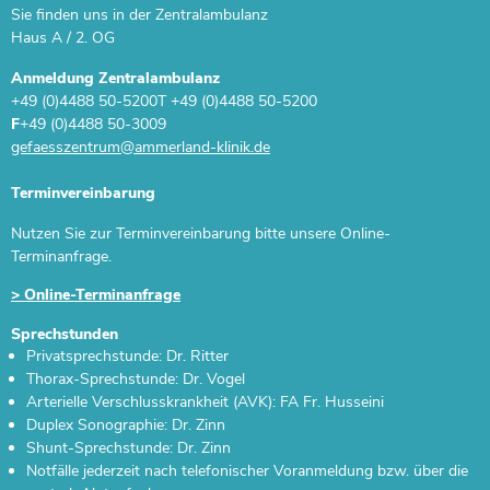
Gefäßzentrum
Verdauungsorgane
Gefäß- & Thoraxchirurgie
Sie finden uns in der Zentralambulanz
Thoraxzentrum
Haus A / 2. OG
Anästhesie und operative Intensivmedizin
Kooperationspartner
Grußkarten
Freiwilliges Soziales Jahr oder Bundesfreiwilligendienst
Förderung durch die Europäische Union
Gastroenterologie und Allgemeine Innere Medizin
Gastroenterologie und Allgemeine Innere Medizin
Notfallzentrum
Anmeldung Zentralambulanz
Allgemein- und Viszeralchirurgie
Frauenheilkunde
Anästhesie und operative Intensivmedizin
+49 (0)4488 50-5200T +49 (0)4488 50-5200
Therapeutische Angebote
Babygalerie
Fortbildung
Energiepolitik
Darmzentrum
Radiologie
F
+49 (0)4488 50-3009
Frauenklinik
Ösophaguszentrum
Notfallzentrum
Betreuung & Beratung
Lob & Kritik
Facharzt-Weiterbildung
Beckenbodenzentrum
Drüsen und Hormone
Endometriosezentrum
Terminvereinbarung
Gastroenterologie und Allgemeine Innere Medizin
Pflegemanagement
SpringerTeam der Pflege
Neurologie
Nieren & Harnwege
Nutzen Sie zur Terminvereinbarung bitte unsere Online-
Terminanfrage.
Allgemein- und Viszeralchirurgie
Hygienemanagement
Arbeiten im Zentral-OP
Urologie
Urologie
> Online-Terminanfrage
Beckenbodenzentrum
Blut-, Lymph- & Immunsystem
Schilddrüsenzentrum
Qualitätsmanagement
Sprechstunden
Uroonkologisches Zentrum
Gastroenterologie und Allgemeine Innere Medizin
Privatsprechstunde: Dr. Ritter
Schmerzarmes Krankenhaus
Thorax-Sprechstunde: Dr. Vogel
Gefäß- & Thoraxchirurgie
Muskeln, Haut, Knochen & Gelenke
Arterielle Verschlusskrankheit (AVK): FA Fr. Husseini
Gefäßzentrum
Informationen für Einweiser
Duplex Sonographie: Dr. Zinn
Neurologie
Shunt-Sprechstunde: Dr. Zinn
Wundzentrum
Notfälle jederzeit nach telefonischer Voranmeldung bzw. über die