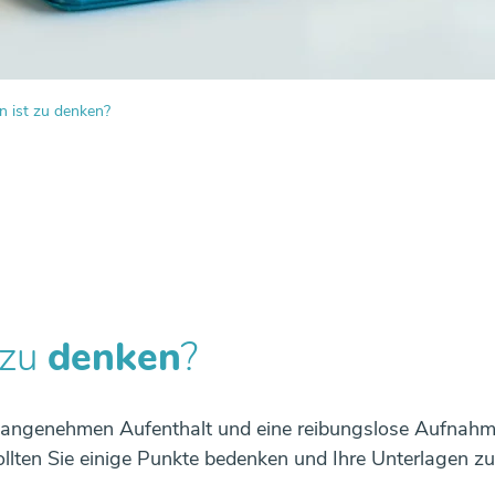
Systemische Beratung/Therapie
Urologie
Schilddrüsenzentrum
 ist zu denken?
 zu
denken
?
 angenehmen Aufenthalt und eine reibungslose Aufnahme
llten Sie einige Punkte bedenken und Ihre Unterlagen