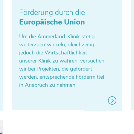
Förderung durch die
Europäische Union
Um die Ammer­land-Klinik stetig
wei­ter­zu­ent­wi­ckeln, gleich­zei­tig
jedoch die Wirt­schaft­lich­keit
unserer Klinik zu wahren, ver­su­chen
wir bei Pro­jek­ten, die geför­dert
werden, ent­spre­chende För­der­mit­tel
in Anspruch zu nehmen.