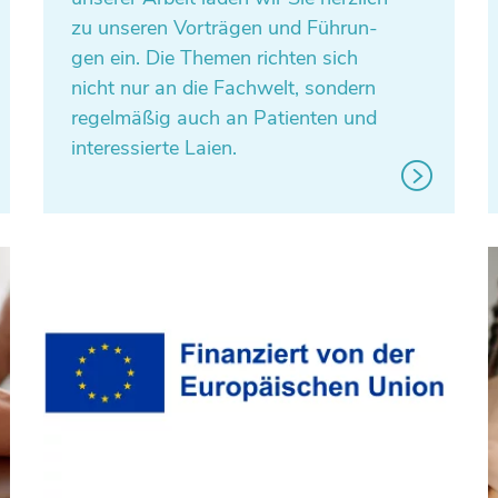
zu unseren Vor­trä­gen und Füh­run­
gen ein. Die Themen richten sich
nicht nur an die Fach­welt, sondern
regel­mä­ßig auch an Pati­en­ten und
inter­es­sierte Laien.