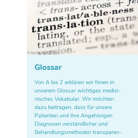
Glossar
Von A bis Z erklä­ren wir Ihnen in
unserem Glossar wich­ti­ges medi­zi­
ni­sches Voka­bu­lar. Wir möchten
dazu bei­tra­gen, dass für unsere
Pati­en­ten und ihre Ange­hö­ri­gen
Dia­gno­sen ver­ständ­li­cher und
Behand­lungs­me­tho­den trans­pa­ren­