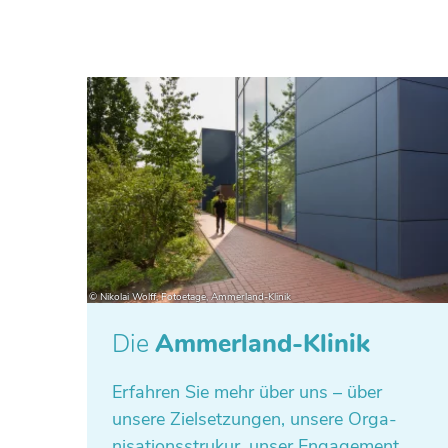
Die
Ammerland-Klinik
Erfah­ren Sie mehr über uns – über
unsere Ziel­set­zun­gen, unsere Orga­
ni­sa­ti­ons­stru­kur, unser Enga­ge­ment