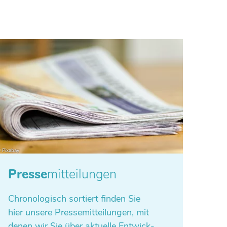
Presse
mitteilungen
Chro­no­lo­gisch sor­tiert finden Sie
hier unsere Pres­se­mit­tei­lun­gen, mit
denen wir Sie über aktu­elle Ent­wick­