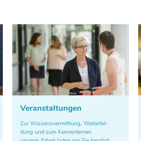
Veranstaltungen
Zur Wis­sens­ver­mitt­lung, Wei­ter­bil­
dung und zum Ken­nen­ler­nen
unserer Arbeit laden wir Sie herz­lich