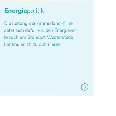
Energie
politik
Die Leitung der Ammer­land-Klinik
setzt sich dafür ein, den Ener­gie­ver­
brauch am Stand­ort Wes­ter­stede
kon­ti­nu­ier­lich zu optimieren.