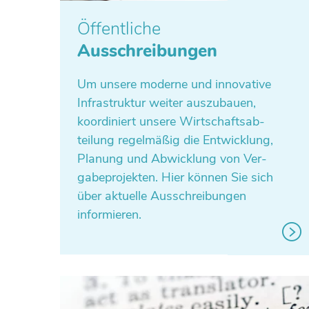
Öffentliche
Ausschreibungen
Um unsere moderne und inno­va­tive
Infra­struk­tur weiter aus­zu­bauen,
koor­di­niert unsere Wirt­schafts­ab­
tei­lung regel­mä­ßig die Ent­wick­lung,
Planung und Abwick­lung von Ver­
ga­be­pro­jek­ten. Hier können Sie sich
über aktu­elle Aus­schrei­bun­gen
informieren.